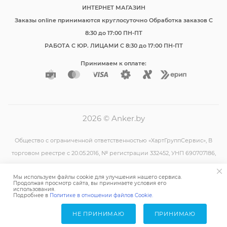
ИНТЕРНЕТ МАГАЗИН
Заказы online принимаются круглосуточно Обработка заказов C
8:30 до 17:00 ПН-ПТ
РАБОТА С ЮР. ЛИЦАМИ C 8:30 до 17:00 ПН-ПТ
Принимаем к оплате:
2026 © Anker.by
Общество с ограниченной ответственностью «ХартГруппСервис», В
торговом реестре с 20.05.2016, № регистрации 332452, УНП 690707186,
регистрация №690707186, 07.07.2009, Минский районный
Мы используем файлы cookie для улучшения нашего сервиса.
исполнительный комитет. © 2009–2025 anker.by, юр.адрес: 223043,
Продолжая просмотр сайта, вы принимаете условия его
использования.
Минская обл., Минский р-н, аг. Большевик, Административное здание
Подробнее в
Политике в отношении файлов Cookie.
филиала «Минский» ОАО «Агрокомбинат «Дзержинский», каб.9 E-mail:
НЕ ПРИНИМАЮ
ПРИНИМАЮ
info@anker.by
. Режим работы: офис Ул. Монтажников, 9 пн-пт 08:30 -