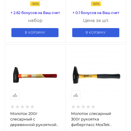
-
50
%
-
50
%
+ 2.62 бонусов на Ваш счет
+ 0.1 бонусов на Ваш счет
набор
Цена за шт.
В КОРЗИНУ
В КОРЗИНУ
Молоток 200г
Молоток слесарный
слесарный с
300г рукоятка
деревянной рукояткой
фибергласс MosTek
Bohrer 45012021
Bohrer 5712103